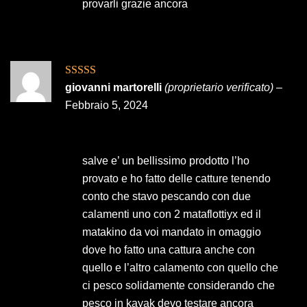
provarli grazie ancora
Valutato
5
su
giovanni martorelli
(proprietario verificato)
–
5
Febbraio 5, 2024
salve e’ un bellissimo prodotto l’ho
provato e ho fatto delle catture tenendo
conto che stavo pescando con due
calamenti uno con 2 mataflottiyx ed il
matakino da voi mandato in omaggio
dove ho fatto una cattura anche con
quello e l’altro calamento con quello che
ci pesco solidamente considerando che
pesco in kayak devo testare ancora