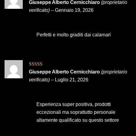
Valutato
5
su
Giuseppe Alberto Cernicchiaro
(proprietario
5
verificato)
–
Gennaio 19, 2026
Perfetti e molto graditi dai calamari
Valutato
5
su
Giuseppe Alberto Cernicchiaro
(proprietario
5
verificato)
–
Luglio 21, 2026
Esperienza super positiva, prodotti
eccezionali ma soprattutto personale
altamente qualificato su questo settore