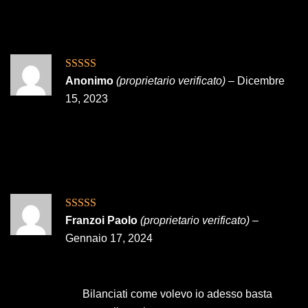
Valutato
5
su
Anonimo
(proprietario verificato)
–
Dicembre
5
15, 2023
Valutato
5
su
Franzoi Paolo
(proprietario verificato)
–
5
Gennaio 17, 2024
Bilanciati come volevo io adesso basta