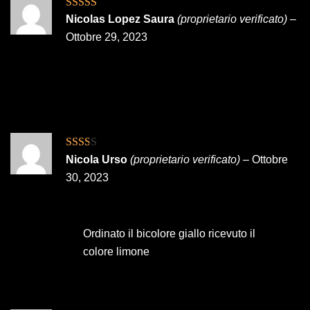
Valutato
5
su
Nicolas Lopez Saura
(proprietario verificato)
–
5
Ottobre 29, 2023
Valutato
Nicola Urso
(proprietario verificato)
–
Ottobre
2
su
30, 2023
5
Ordinato il bicolore giallo ricevuto il
colore limone