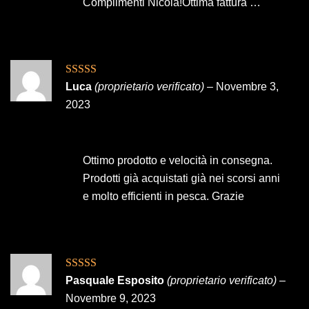
Complimenti Nicola!Ottima fattura …
Valutato
5
su
Luca
(proprietario verificato)
–
Novembre 3,
5
2023
Ottimo prodotto e velocità in consegna.
Prodotti già acquistati già nei scorsi anni
e molto efficienti in pesca. Grazie
Valutato
5
su
Pasquale Esposito
(proprietario verificato)
–
5
Novembre 9, 2023