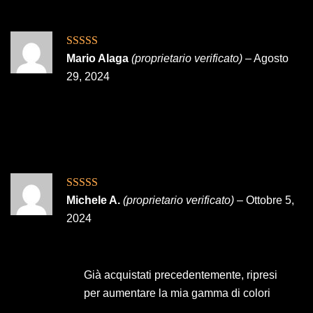
Valutato
5
su
Mario Alaga
(proprietario verificato)
–
Agosto
5
29, 2024
Valutato
5
su
Michele A.
(proprietario verificato)
–
Ottobre 5,
5
2024
Già acquistati precedentemente, ripresi
per aumentare la mia gamma di colori