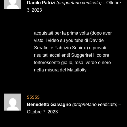
Valutato
5
su
Danilo Patrizi
(proprietario verificato)
–
Ottobre
5
3, 2023
acquistati per la prima volta (dopo aver
visto il video su you tube di Davide
Serafini e Fabrizio Schirru) e provati…
risultati eccellenti! Suggerirei il colore
forforescente giallo, rosa, verde e nero
nella misura del Mataflotty
Valutato
5
su
Benedetto Galvagno
(proprietario verificato)
–
5
Ottobre 7, 2023