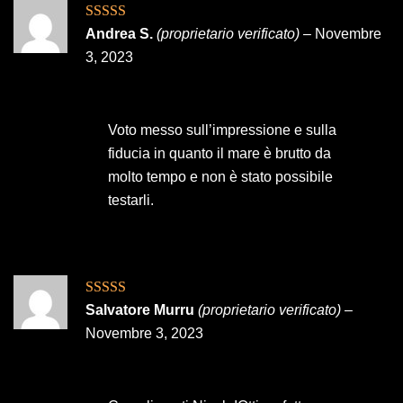
Valutato
4
Andrea S.
(proprietario verificato)
–
Novembre
su 5
3, 2023
Voto messo sull’impressione e sulla
fiducia in quanto il mare è brutto da
molto tempo e non è stato possibile
testarli.
Valutato
5
su
Salvatore Murru
(proprietario verificato)
–
5
Novembre 3, 2023