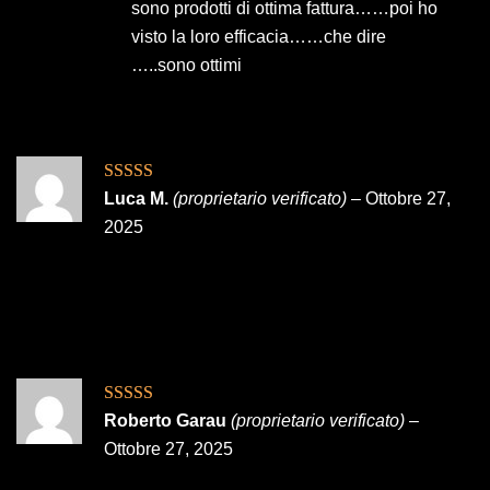
sono prodotti di ottima fattura……poi ho
visto la loro efficacia……che dire
…..sono ottimi
Valutato
5
su
Luca M.
(proprietario verificato)
–
Ottobre 27,
5
2025
Valutato
5
su
Roberto Garau
(proprietario verificato)
–
5
Ottobre 27, 2025