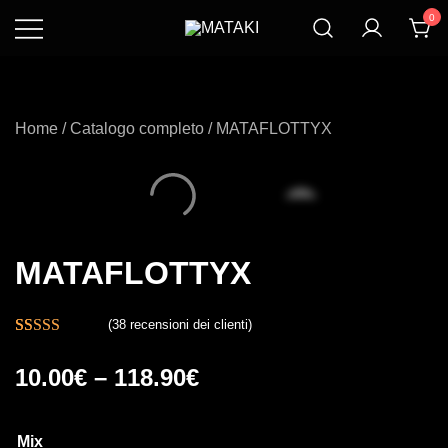
Vai
0
al
Rivoluziona Il Tuo
MATAKI
contenuto
Eging
Home
/
Catalogo completo
/ MATAFLOTTYX
MATAFLOTTYX
(
38
recensioni dei clienti)
Valutato
38
10.00
€
–
118.90
€
4.84
su 5 su
base di
recensioni
Mix