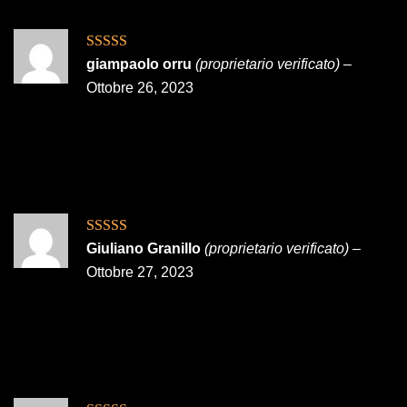
Valutato
4
giampaolo orru
(proprietario verificato)
–
su 5
Ottobre 26, 2023
Valutato
5
su
Giuliano Granillo
(proprietario verificato)
–
5
Ottobre 27, 2023