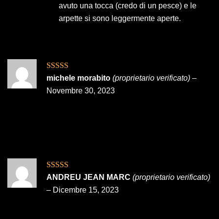
avuto una tocca (credo di un pesce) e le
arpette si sono leggermente aperte.
Valutato
5
su
michele morabito
(proprietario verificato)
–
5
Novembre 30, 2023
Valutato
5
su
ANDREU JEAN MARC
(proprietario verificato)
5
–
Dicembre 15, 2023