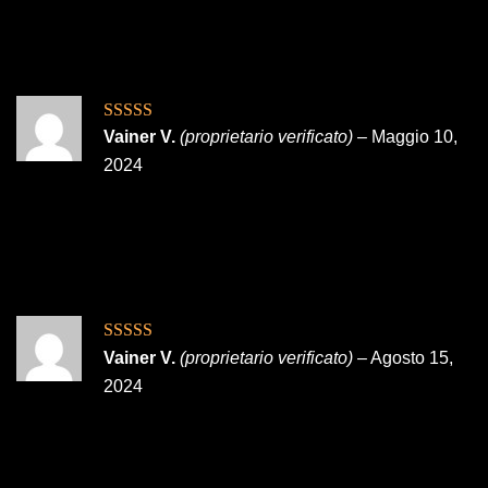
Valutato
5
su
Vainer V.
(proprietario verificato)
–
Maggio 10,
5
2024
Valutato
5
su
Vainer V.
(proprietario verificato)
–
Agosto 15,
5
2024