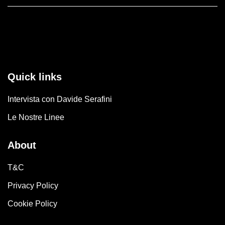
essere
scelte
nella
pagina
del
prodotto
Quick links
Intervista con Davide Serafini
Le Nostre Linee
About
T&C
Privacy Policy
Cookie Policy