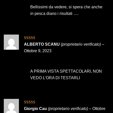
Bellissimi da vedere, si spera che anche
in pesca diano i risultati ….
Valutato
4
ALBERTO SCANU
(proprietario verificato)
–
su 5
Ottobre 9, 2023
A PRIMA VISTA SPETTACOLARI, NON
VEDO L’ORA DI TESTARLI
Valutato
5
su
Giorgio Cau
(proprietario verificato)
–
Ottobre