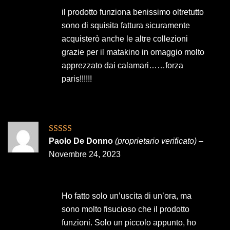
il prodotto funziona benissimo oltretutto
sono di squisita fattura sicuramente
acquisterò anche le altre collezioni
grazie per il matakino in omaggio molto
apprezzato dai calamari……forza
paris!!!!!!
Valutato
5
su
Paolo De Donno
(proprietario verificato)
–
5
Novembre 24, 2023
Ho fatto solo un’uscita di un’ora, ma
sono molto fisucioso che il prodotto
funzioni. Solo un piccolo appunto, ho