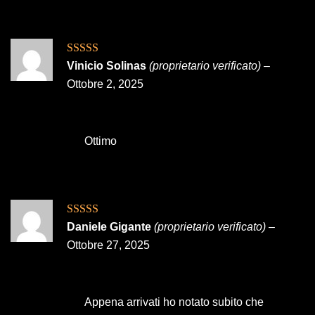
Valutato
5
su
Vinicio Solinas
(proprietario verificato)
–
5
Ottobre 2, 2025
Ottimo
Valutato
5
su
Daniele Gigante
(proprietario verificato)
–
5
Ottobre 27, 2025
Appena arrivati ho notato subito che