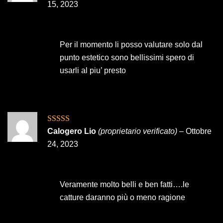
5
15, 2023
Per il momento li posso valutare solo dal
punto estetico sono bellissimi spero di
usarli al piu’ presto
Valutato
5
su
Calogero Lio
(proprietario verificato)
–
Ottobre
5
24, 2023
Veramente molto belli e ben fatti….le
catture daranno più o meno ragione