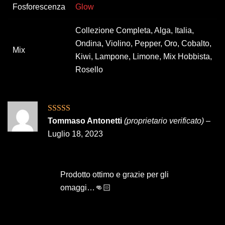
Fosforescenza
Glow
Collezione Completa, Alga, Italia,
Ondina, Violino, Pepper, Oro, Cobalto,
Mix
Kiwi, Lampone, Limone, Mix Hobbista,
Rosello
Valutato
5
su
Tommaso Antonetti
(proprietario verificato)
–
5
Luglio 18, 2023
Prodotto ottimo e grazie per gli
omaggi…👊🏻