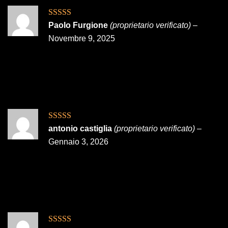
Valutato
5
su
Paolo Furgione
(proprietario verificato)
–
5
Novembre 9, 2025
Valutato
5
su
antonio castiglia
(proprietario verificato)
–
5
Gennaio 3, 2026