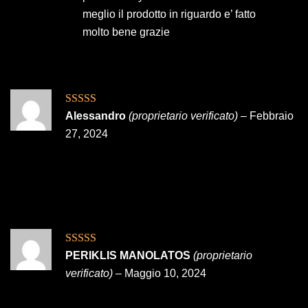
meglio il prodotto in riguardo e’ fatto
molto bene grazie
Valutato
5
su
Alessandro
(proprietario verificato)
–
Febbraio
5
27, 2024
Valutato
5
su
PERIKLIS MANOLATOS
(proprietario
5
verificato)
–
Maggio 10, 2024