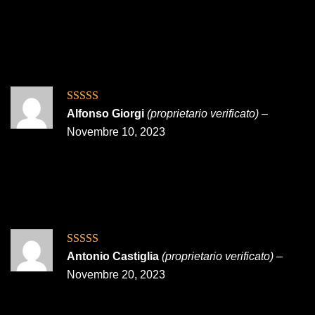
Valutato
5
su
Alfonso Giorgi
(proprietario verificato)
–
5
Novembre 10, 2023
Valutato
5
su
Antonio Castiglia
(proprietario verificato)
–
5
Novembre 20, 2023