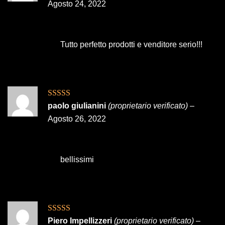
5
Agosto 24, 2022
Tutto perfetto prodotti e venditore serio!!!
Valutato
5
su
paolo giulianini
(proprietario verificato)
–
5
Agosto 26, 2022
bellissimi
Valutato
5
su
Piero Impellizzeri
(proprietario verificato)
–