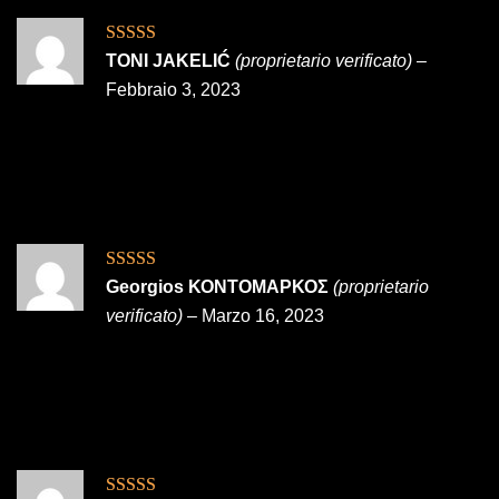
Valutato
5
su
TONI JAKELIĆ
(proprietario verificato)
–
5
Febbraio 3, 2023
Valutato
5
su
Georgios ΚΟΝΤΟΜΑΡΚΟΣ
(proprietario
5
verificato)
–
Marzo 16, 2023