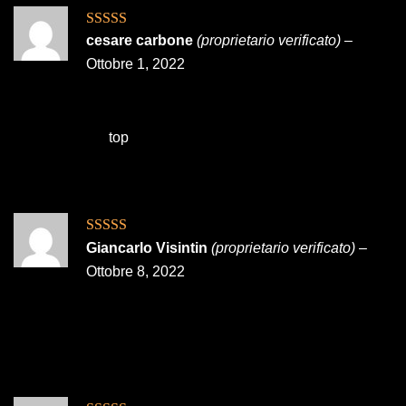
Valutato
5
su
cesare carbone
(proprietario verificato)
–
5
Ottobre 1, 2022
top
Valutato
5
su
Giancarlo Visintin
(proprietario verificato)
–
5
Ottobre 8, 2022