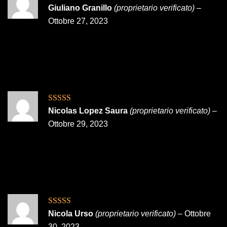
Valutato
Giuliano Granillo
(proprietario verificato)
–
3
su 5
Ottobre 27, 2023
Valutato
5
su
Nicolas Lopez Saura
(proprietario verificato)
–
5
Ottobre 29, 2023
Valutato
5
su
Nicola Urso
(proprietario verificato)
–
Ottobre
5
30, 2023