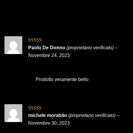
Valutato
5
su
Paolo De Donno
(proprietario verificato)
–
5
Novembre 24, 2023
Prodotto veramente bello
Valutato
4
michele morabito
(proprietario verificato)
–
su 5
Novembre 30, 2023