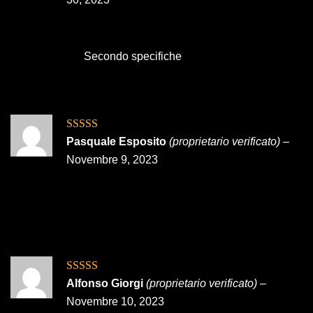
Secondo specifiche
Valutato
5
su
Pasquale Esposito
(proprietario verificato)
–
5
Novembre 9, 2023
Valutato
5
su
Alfonso Giorgi
(proprietario verificato)
–
5
Novembre 10, 2023