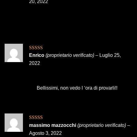
su 5
20, 2022
Valutato
5
su
Enrico
(proprietario verificato)
–
Luglio 25,
5
2022
Bellissimi, non vedo l ‘ora di provarli!!
Valutato
5
su
massimo mazzocchi
(proprietario verificato)
–
5
Agosto 3, 2022