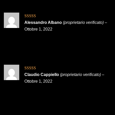
Valutato
5
su
Alessandro Albano
(proprietario verificato)
–
5
Ottobre 1, 2022
Valutato
5
su
Claudio Cappiello
(proprietario verificato)
–
5
Ottobre 1, 2022