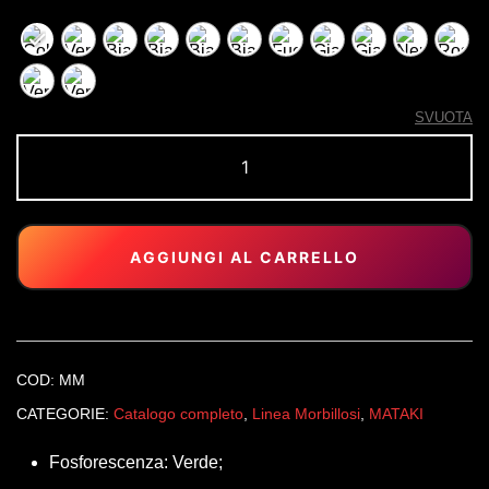
SVUOTA
MATAKI
Morbilloso
quantità
AGGIUNGI AL CARRELLO
COD:
MM
CATEGORIE:
Catalogo completo
,
Linea Morbillosi
,
MATAKI
Fosforescenza: Verde;