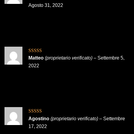
5
Agosto 31, 2022
Valutato
5
su
Matteo
(proprietario verificato)
–
Settembre 5,
5
2022
Valutato
5
su
Agostino
(proprietario verificato)
–
Settembre
5
17, 2022