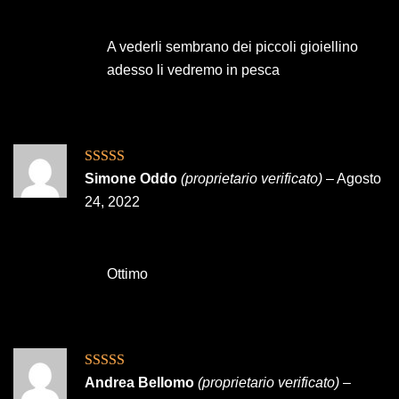
A vederli sembrano dei piccoli gioiellino
adesso li vedremo in pesca
Valutato
5
su
Simone Oddo
(proprietario verificato)
–
Agosto
5
24, 2022
Ottimo
Valutato
5
su
Andrea Bellomo
(proprietario verificato)
–