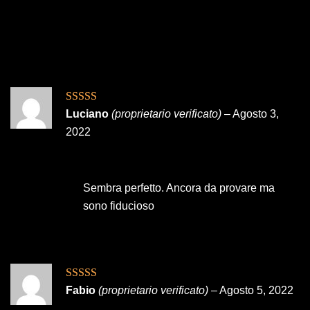
Valutato
5
su
Luciano
(proprietario verificato)
–
Agosto 3,
5
2022
Sembra perfetto. Ancora da provare ma
sono fiducioso
Valutato
5
su
Fabio
(proprietario verificato)
–
Agosto 5, 2022
5