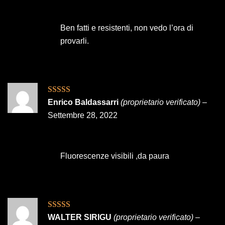
Ben fatti e resistenti, non vedo l’ora di
provarli.
Valutato
5
su
Enrico Baldassarri
(proprietario verificato)
–
5
Settembre 28, 2022
Fluorescenze visibili ,da paura
Valutato
5
su
WALTER SIRIGU
(proprietario verificato)
–