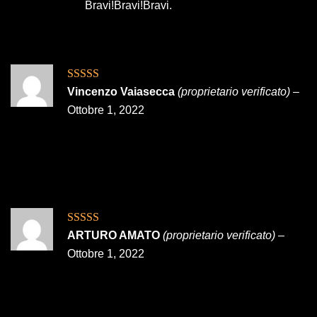
Bravi!Bravi!Bravi.
Valutato
5
su
Vincenzo Vaiasecca
(proprietario verificato)
–
5
Ottobre 1, 2022
Valutato
5
su
ARTURO AMATO
(proprietario verificato)
–
5
Ottobre 1, 2022