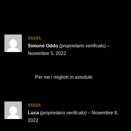
Valutato
5
su
Simone Oddo
(proprietario verificato)
–
5
Novembre 5, 2022
Per me i migliori in assoluto
Valutato
5
su
Luca
(proprietario verificato)
–
Novembre 8,
5
2022