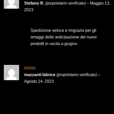
Valutato
4
Stefano R.
(proprietario verificato)
–
Maggio 13,
su 5
2023
Spedizione veloce e ringrazio per gli
omaggi delle anticipazione dei nuovi
prodotti in uscita a giugno.
Valutato
5
su
mazzanti fabrice
(proprietario verificato)
–
5
Agosto 14, 2023