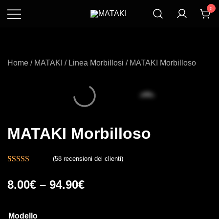
Vai
0
al
Rivoluziona Il Tuo
MATAKI
contenuto
Eging
Home
/
MATAKI
/
Linea Morbillosi
/ MATAKI Morbilloso
MATAKI Morbilloso
(
58
recensioni dei clienti)
Valutato
58
8.00
€
–
94.90
€
4.83
su 5 su
base di
recensioni
Modello