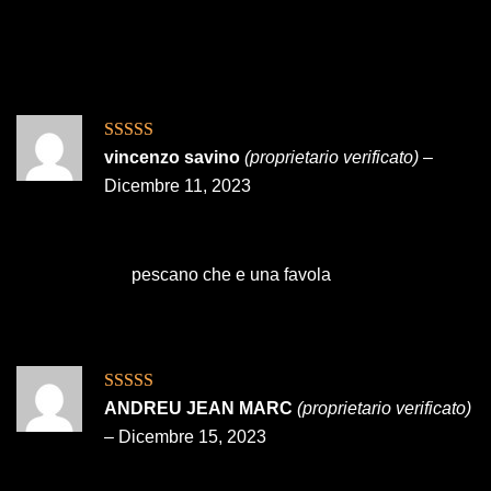
Valutato
5
su
vincenzo savino
(proprietario verificato)
–
5
Dicembre 11, 2023
pescano che e una favola
Valutato
5
su
ANDREU JEAN MARC
(proprietario verificato)
5
–
Dicembre 15, 2023