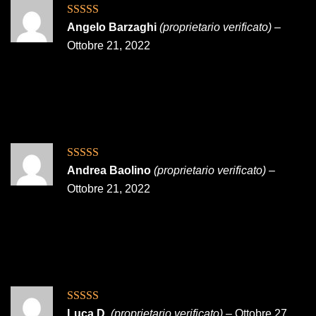
Valutato
5
su
Angelo Barzaghi
(proprietario verificato)
–
5
Ottobre 21, 2022
Valutato
5
su
Andrea Baolino
(proprietario verificato)
–
5
Ottobre 21, 2022
Valutato
5
su
Luca D.
(proprietario verificato)
–
Ottobre 27,