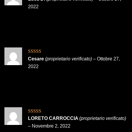
5
2022
Valutato
4
Cesare
(proprietario verificato)
–
Ottobre 27,
su 5
2022
Valutato
5
su
LORETO CARROCCIA
(proprietario verificato)
5
–
Novembre 2, 2022