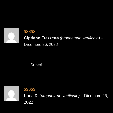
Valutato
5
su
Cipriano Frazzetta
(proprietario verificato)
–
5
Dicembre 26, 2022
Super!
Valutato
5
su
Luca D.
(proprietario verificato)
–
Dicembre 26,
5
2022