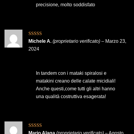
precisione, molto soddisfato
Valutato
5
su
Michele A.
(proprietario verificato)
–
Marzo 23,
5
2024
In tandem con i mataki spiralosi e
matakini creano delle calate micidiali!
Anche questi,come tutti gli altri hanno
una qualità costruttiva esagerata!
Valutato
5
su
Mario Alaga
(proprietario verificato)
–
Agosto