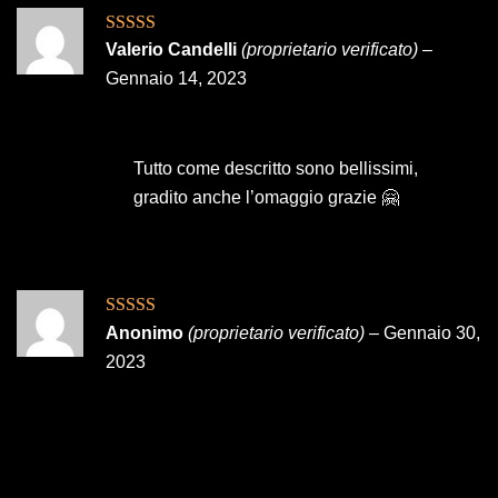
Valutato
5
su
Valerio Candelli
(proprietario verificato)
–
5
Gennaio 14, 2023
Tutto come descritto sono bellissimi,
gradito anche l’omaggio grazie 🤗
Valutato
5
su
Anonimo
(proprietario verificato)
–
Gennaio 30,
5
2023