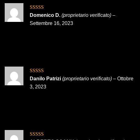
Valutato
5
su
Domenico D.
(proprietario verificato)
–
5
Settembre 16, 2023
Valutato
Danilo Patrizi
(proprietario verificato)
–
Ottobre
3
su 5
3, 2023