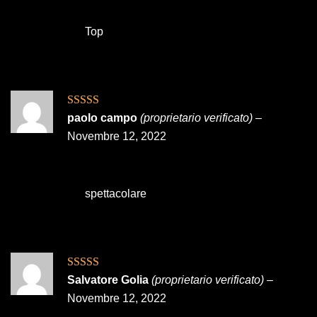
Top
Valutato
5
su
paolo campo
(proprietario verificato)
–
5
Novembre 12, 2022
spettacolare
Valutato
5
su
Salvatore Golia
(proprietario verificato)
–
5
Novembre 12, 2022