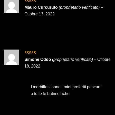
Valutato
5
su
Mauro Curcuruto
(proprietario verificato)
–
5
Ottobre 13, 2022
Valutato
5
su
Simone Oddo
(proprietario verificato)
–
Ottobre
5
18, 2022
I morbillosi sono i miei preferiti pescanti
a tutte le batimetriche