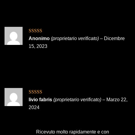
Valutato
Anonimo
(proprietario verificato)
–
Dicembre
3
su 5
15, 2023
Valutato
5
su
livio fabris
(proprietario verificato)
–
Marzo 22,
5
2024
Ricevuto molto rapidamente e con