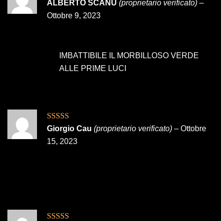
Valutato
5
su
ALBERTO SCANU
(proprietario verificato)
–
5
Ottobre 9, 2023
IMBATTIBILE IL MORBILLOSO VERDE
ALLE PRIME LUCI
Valutato
5
su
Giorgio Cau
(proprietario verificato)
–
Ottobre
5
15, 2023