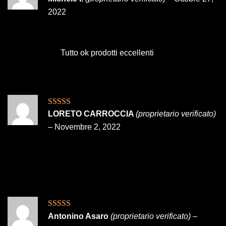
5
2022
Tutto ok prodotti eccellenti
Valutato
5
su
LORETO CARROCCIA
(proprietario verificato)
5
–
Novembre 2, 2022
Valutato
5
su
Antonino Asaro
(proprietario verificato)
–