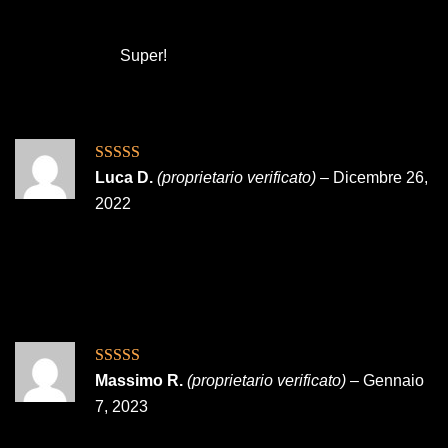
Super!
Valutato
5
su
Luca D.
(proprietario verificato)
–
Dicembre 26,
5
2022
Valutato
5
su
Massimo R.
(proprietario verificato)
–
Gennaio
5
7, 2023