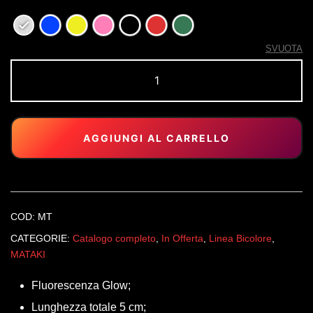
SVUOTA
MATAKI
Bicolore
quantità
AGGIUNGI AL CARRELLO
COD:
MT
CATEGORIE:
Catalogo completo
,
In Offerta
,
Linea Bicolore
,
MATAKI
Fluorescenza Glow;
Lunghezza totale 5 cm;