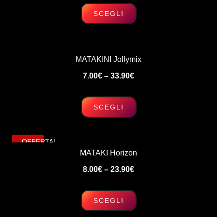
SCEGLI
Questo
prodotto
ha
MATAKINI Jollymix
più
7.00
€
–
33.90
€
varianti.
Le
opzioni
SCEGLI
possono
Questo
essere
prodotto
OFFERTA!
scelte
ha
MATAKI Horizon
nella
più
pagina
8.00
€
–
23.90
€
varianti.
del
Le
prodotto
opzioni
SCEGLI
possono
Questo