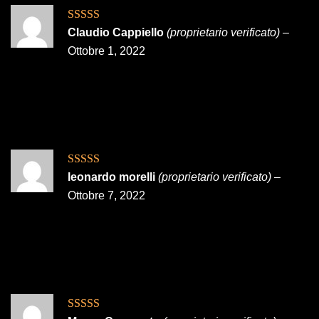
Valutato
5
su
Claudio Cappiello
(proprietario verificato)
–
5
Ottobre 1, 2022
Valutato
5
su
leonardo morelli
(proprietario verificato)
–
5
Ottobre 7, 2022