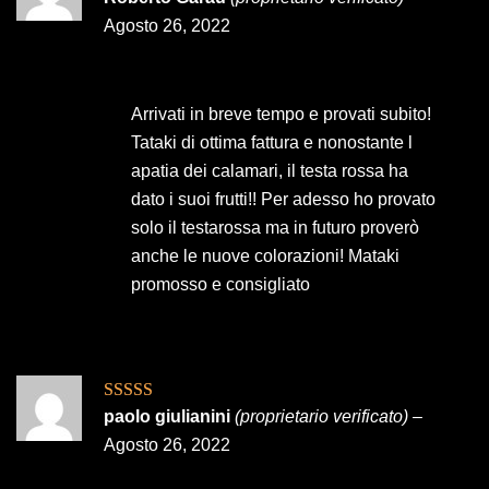
5
Agosto 26, 2022
Arrivati in breve tempo e provati subito!
Tataki di ottima fattura e nonostante l
apatia dei calamari, il testa rossa ha
dato i suoi frutti!! Per adesso ho provato
solo il testarossa ma in futuro proverò
anche le nuove colorazioni! Mataki
promosso e consigliato
Valutato
5
su
paolo giulianini
(proprietario verificato)
–
5
Agosto 26, 2022