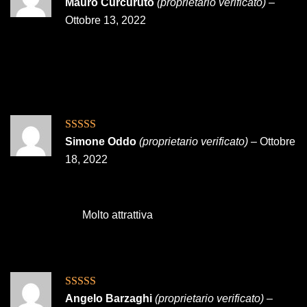
Valutato
5
su
Mauro Curcuruto
(proprietario verificato)
–
5
Ottobre 13, 2022
Valutato
5
su
Simone Oddo
(proprietario verificato)
–
Ottobre
5
18, 2022
Molto attrattiva
Valutato
5
su
Angelo Barzaghi
(proprietario verificato)
–