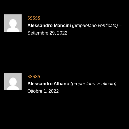
Valutato
5
su
Alessandro Mancini
(proprietario verificato)
–
5
Settembre 29, 2022
Valutato
5
su
Alessandro Albano
(proprietario verificato)
–
5
Ottobre 1, 2022