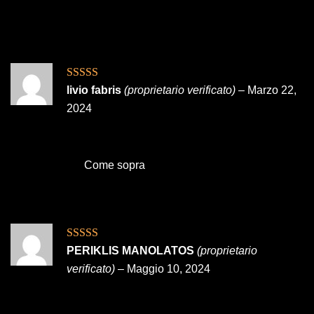
Valutato
5
su
livio fabris
(proprietario verificato)
–
Marzo 22,
5
2024
Come sopra
Valutato
5
su
PERIKLIS MANOLATOS
(proprietario
5
verificato)
–
Maggio 10, 2024