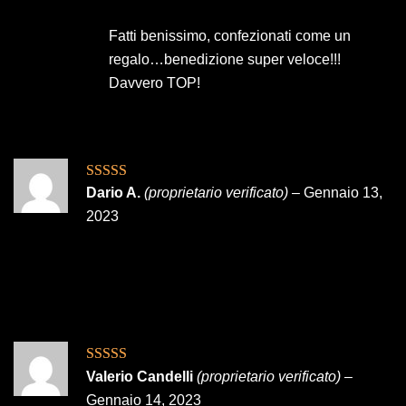
Fatti benissimo, confezionati come un
regalo…benedizione super veloce!!!
Davvero TOP!
Valutato
5
su
Dario A.
(proprietario verificato)
–
Gennaio 13,
5
2023
Valutato
5
su
Valerio Candelli
(proprietario verificato)
–
5
Gennaio 14, 2023