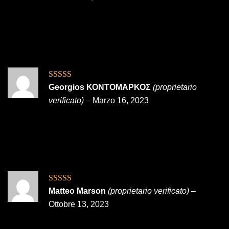
Valutato
5
su
Georgios ΚΟΝΤΟΜΑΡΚΟΣ
(proprietario
5
verificato)
–
Marzo 16, 2023
Valutato
5
su
Matteo Marson
(proprietario verificato)
–
5
Ottobre 13, 2023