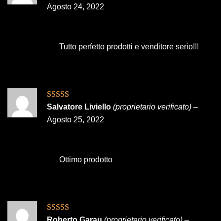
5
Agosto 24, 2022
Tutto perfetto prodotti e venditore serio!!!
Valutato
5
su
Salvatore Liviello
(proprietario verificato)
–
5
Agosto 25, 2022
Ottimo prodotto
Valutato
5
su
Roberto Garau
(proprietario verificato)
–