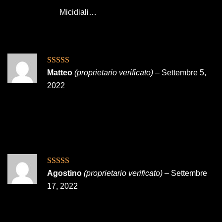
Micidiali…
Valutato
5
su
Matteo
(proprietario verificato)
–
Settembre 5,
5
2022
Valutato
5
su
Agostino
(proprietario verificato)
–
Settembre
5
17, 2022