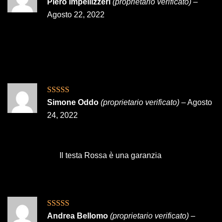
Valutato
5
su
Piero Impellizzeri
(proprietario verificato)
–
5
Agosto 22, 2022
Valutato
5
su
Simone Oddo
(proprietario verificato)
–
Agosto
5
24, 2022
Il testa Rossa è una garanzia
Valutato
5
su
Andrea Bellomo
(proprietario verificato)
–