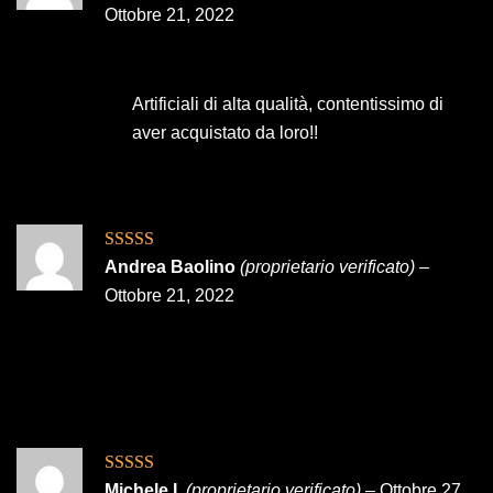
5
Ottobre 21, 2022
Artificiali di alta qualità, contentissimo di
aver acquistato da loro!!
Valutato
5
su
Andrea Baolino
(proprietario verificato)
–
5
Ottobre 21, 2022
Valutato
5
su
Michele I.
(proprietario verificato)
–
Ottobre 27,