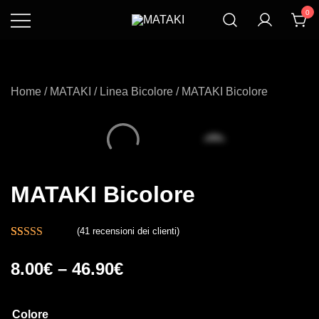
Vai
0
al
Rivoluziona Il Tuo
MATAKI
contenuto
Eging
Home
/
MATAKI
/
Linea Bicolore
/ MATAKI Bicolore
MATAKI Bicolore
(
41
recensioni dei clienti)
Valutato
41
8.00
€
–
46.90
€
4.93
su 5 su
base di
recensioni
Colore