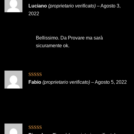
Valutato
5
su
Luciano
(proprietario verificato)
–
Agosto 3,
5
2022
Bellissimo. Da Provare ma sarà
sicuramente ok.
Valutato
5
su
Fabio
(proprietario verificato)
–
Agosto 5, 2022
5