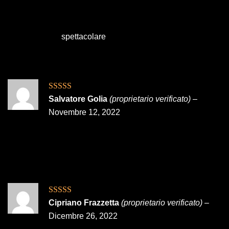
spettacolare
Valutato
4
Salvatore Golia
(proprietario verificato)
–
su 5
Novembre 12, 2022
Valutato
5
su
Cipriano Frazzetta
(proprietario verificato)
–
5
Dicembre 26, 2022