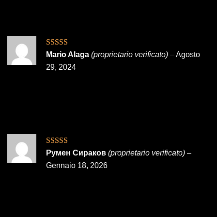
Valutato
5
su
Mario Alaga
(proprietario verificato)
–
Agosto
5
29, 2024
Valutato
5
su
Румен Сираков
(proprietario verificato)
–
5
Gennaio 18, 2026