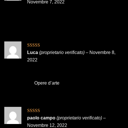
5
Novembre 7, 2022
Valutato
5
su
Luca
(proprietario verificato)
–
Novembre 8,
5
2022
Opere d’arte
Valutato
5
su
paolo campo
(proprietario verificato)
–
5
Novembre 12, 2022