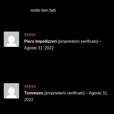
molto ben fatti
Valutato
5
su
Piero Impellizzeri
(proprietario verificato)
–
5
Agosto 31, 2022
Valutato
5
su
Tommaso
(proprietario verificato)
–
Agosto 31,
5
2022