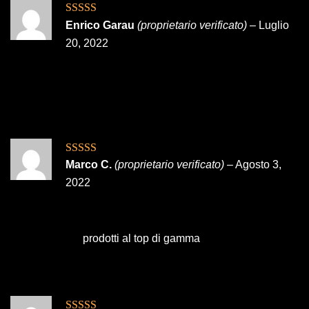
Valutato
Enrico Garau
(proprietario verificato)
–
Luglio
3
su 5
20, 2022
Valutato
5
su
Marco C.
(proprietario verificato)
–
Agosto 3,
5
2022
prodotti al top di gamma