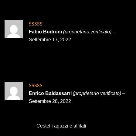
Valutato
5
su
Fabio Budroni
(proprietario verificato)
–
5
Settembre 17, 2022
Valutato
5
su
Enrico Baldassarri
(proprietario verificato)
–
5
Settembre 28, 2022
Cestelli aguzzi e affilati