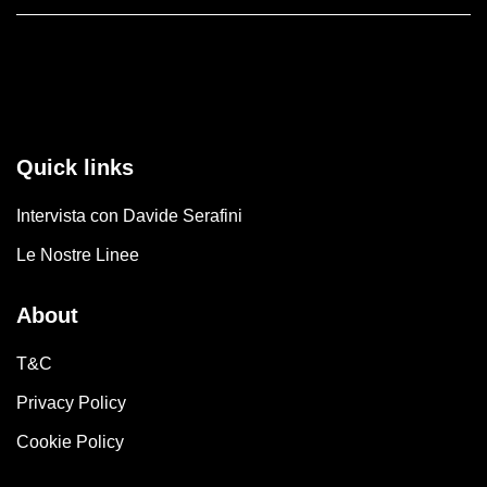
essere
prodotto
scelte
ha
nella
più
pagina
varianti.
del
Le
prodotto
Quick links
opzioni
possono
Intervista con Davide Serafini
essere
scelte
Le Nostre Linee
nella
pagina
About
del
T&C
prodotto
Privacy Policy
Cookie Policy