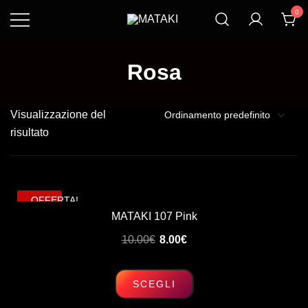
Vai
0
al
Rivoluziona Il Tuo
MATAKI
contenuto
Eging
Rosa
Visualizzazione del
risultato
OFFERTA!
MATAKI 107 Pink
Il
Il
10.00
€
8.00
€
prezzo
prezzo
originale
attuale
SCEGLI
era:
è:
Questo