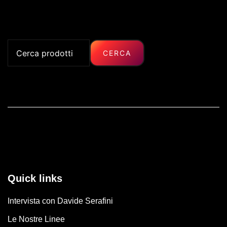
10.00€.
8.00€.
prodotto
ha
più
Cerca:
varianti.
CERCA
Le
opzioni
possono
essere
scelte
nella
pagina
del
prodotto
Quick links
Intervista con Davide Serafini
Le Nostre Linee